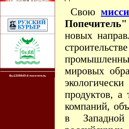
Свою
мисс
Попечитель"
новых направ
строител
промышленных
мировых обра
Вы1208845-й посетитель
экологичес
продуктов, а 
компаний, об
в Западно