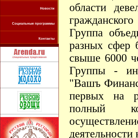
области деве
Новости
гражданского 
Социальные программы
Группа объед
Контакты
разных сфер б
свыше 6000 ч
Группы - ин
"Вашъ Финанс
первых на р
полный к
осуществл
деятельности 