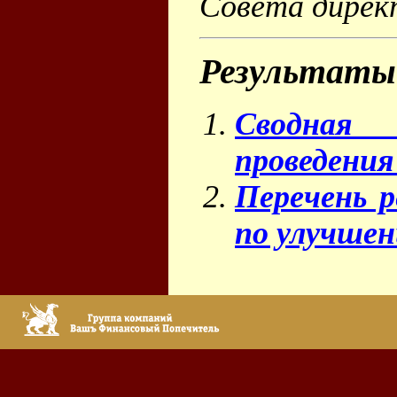
Совета дирек
Результат
Сводная 
проведени
Перечень 
по улучшен