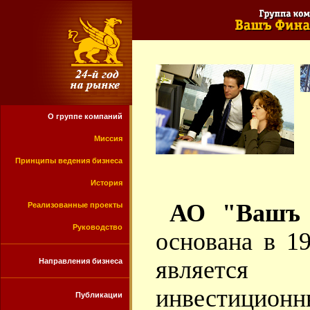
О группе компаний
Миссия
Принципы ведения бизнеса
История
АО "Вашъ 
Реализованные проекты
Руководство
основана в 19
явля
Направления бизнеса
инвестиционн
Публикации