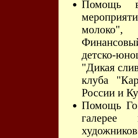
Помощь в
мероприяти
молоко"
Финансовы
детско-юн
"Дикая слив
клуба "Кар
России и К
Помощь Гос
галерее 
художнико