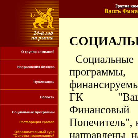
СОЦИАЛЬ
О группе компаний
Социальные
Направления бизнеса
программы,
финансируем
Публикации
ГК "Ва
Новости
Финансовый
Социальные программы
Попечитель", 
Реставрация храмов
направлены н
Образовательный курс
"Основы православной