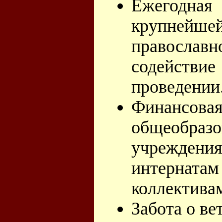
Ежегодна
крупнейше
православн
содейств
проведении
Финансова
общеобразо
учреждени
интернатам
коллектива
Забота о ве