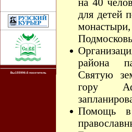
на 40 чело
для детей 
монаст
Подмосковь
Организац
района п
Святую зе
Вы155996-й посетитель
гору Аф
запланирова
Помощь в 
православн