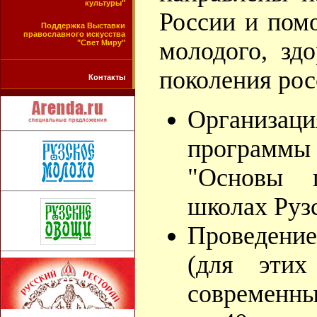
культуры"
России и пом
Поддержка Выставки
православного искусства
молодого, зд
"Свет Миру"
поколения рос
Контакты
Организ
программы
"Основы п
школах Рузс
Проведени
(для этих
современн